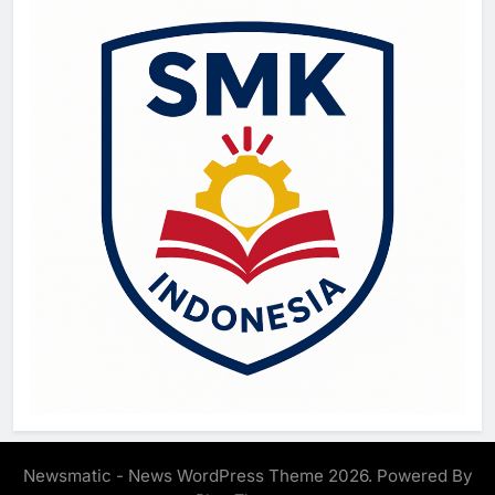
Newsmatic - News WordPress Theme 2026. Powered By