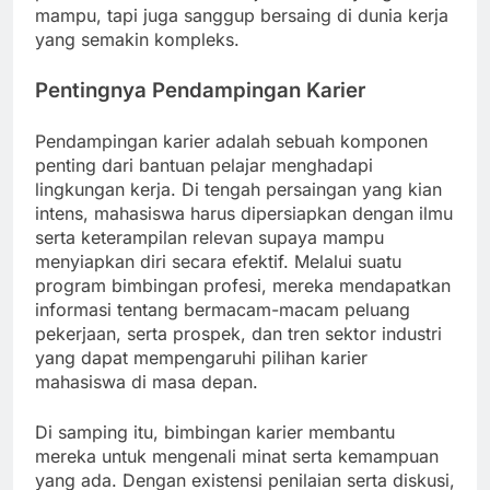
mampu, tapi juga sanggup bersaing di dunia kerja
yang semakin kompleks.
Pentingnya Pendampingan Karier
Pendampingan karier adalah sebuah komponen
penting dari bantuan pelajar menghadapi
lingkungan kerja. Di tengah persaingan yang kian
intens, mahasiswa harus dipersiapkan dengan ilmu
serta keterampilan relevan supaya mampu
menyiapkan diri secara efektif. Melalui suatu
program bimbingan profesi, mereka mendapatkan
informasi tentang bermacam-macam peluang
pekerjaan, serta prospek, dan tren sektor industri
yang dapat mempengaruhi pilihan karier
mahasiswa di masa depan.
Di samping itu, bimbingan karier membantu
mereka untuk mengenali minat serta kemampuan
yang ada. Dengan existensi penilaian serta diskusi,