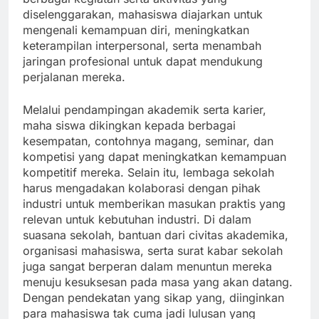
diselenggarakan, mahasiswa diajarkan untuk
mengenali kemampuan diri, meningkatkan
keterampilan interpersonal, serta menambah
jaringan profesional untuk dapat mendukung
perjalanan mereka.
Melalui pendampingan akademik serta karier,
maha siswa dikingkan kepada berbagai
kesempatan, contohnya magang, seminar, dan
kompetisi yang dapat meningkatkan kemampuan
kompetitif mereka. Selain itu, lembaga sekolah
harus mengadakan kolaborasi dengan pihak
industri untuk memberikan masukan praktis yang
relevan untuk kebutuhan industri. Di dalam
suasana sekolah, bantuan dari civitas akademika,
organisasi mahasiswa, serta surat kabar sekolah
juga sangat berperan dalam menuntun mereka
menuju kesuksesan pada masa yang akan datang.
Dengan pendekatan yang sikap yang, diinginkan
para mahasiswa tak cuma jadi lulusan yang