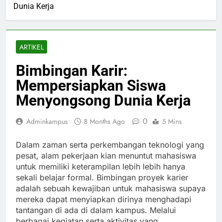
Dunia Kerja
ARTIKEL
Bimbingan Karir:
Mempersiapkan Siswa
Menyongsong Dunia Kerja
0
Adminkampus
8 Months Ago
5 Mins
Dalam zaman serta perkembangan teknologi yang
pesat, alam pekerjaan kian menuntut mahasiswa
untuk memiliki keterampilan lebih lebih hanya
sekali belajar formal. Bimbingan proyek karier
adalah sebuah kewajiban untuk mahasiswa supaya
mereka dapat menyiapkan dirinya menghadapi
tantangan di ada di dalam kampus. Melalui
berbagai kegiatan serta aktivitas yang