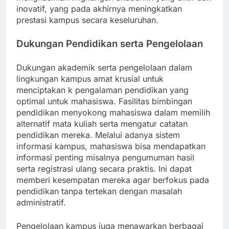
inovatif, yang pada akhirnya meningkatkan
prestasi kampus secara keseluruhan.
Dukungan Pendidikan serta Pengelolaan
Dukungan akademik serta pengelolaan dalam
lingkungan kampus amat krusial untuk
menciptakan k pengalaman pendidikan yang
optimal untuk mahasiswa. Fasilitas bimbingan
pendidikan menyokong mahasiswa dalam memilih
alternatif mata kuliah serta mengatur catatan
pendidikan mereka. Melalui adanya sistem
informasi kampus, mahasiswa bisa mendapatkan
informasi penting misalnya pengumuman hasil
serta registrasi ulang secara praktis. Ini dapat
memberi kesempatan mereka agar berfokus pada
pendidikan tanpa tertekan dengan masalah
administratif.
Pengelolaan kampus juga menawarkan berbagai