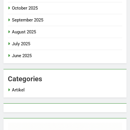
October 2025
September 2025
August 2025
July 2025
June 2025
Categories
Artikel