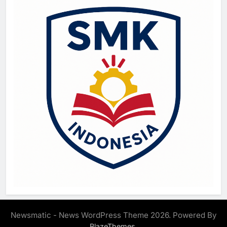
Newsmatic - News WordPress Theme 2026. Powered By
.
BlazeThemes