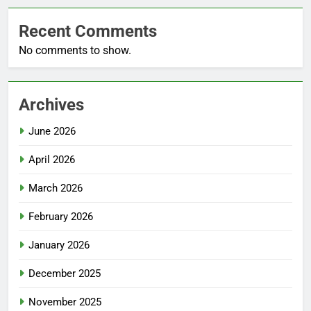
Recent Comments
No comments to show.
Archives
June 2026
April 2026
March 2026
February 2026
January 2026
December 2025
November 2025