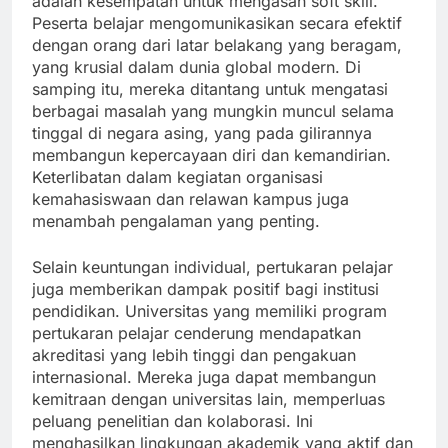
adalah kesempatan untuk mengasah soft skill.
Peserta belajar mengomunikasikan secara efektif
dengan orang dari latar belakang yang beragam,
yang krusial dalam dunia global modern. Di
samping itu, mereka ditantang untuk mengatasi
berbagai masalah yang mungkin muncul selama
tinggal di negara asing, yang pada gilirannya
membangun kepercayaan diri dan kemandirian.
Keterlibatan dalam kegiatan organisasi
kemahasiswaan dan relawan kampus juga
menambah pengalaman yang penting.
Selain keuntungan individual, pertukaran pelajar
juga memberikan dampak positif bagi institusi
pendidikan. Universitas yang memiliki program
pertukaran pelajar cenderung mendapatkan
akreditasi yang lebih tinggi dan pengakuan
internasional. Mereka juga dapat membangun
kemitraan dengan universitas lain, memperluas
peluang penelitian dan kolaborasi. Ini
menghasilkan lingkungan akademik yang aktif dan