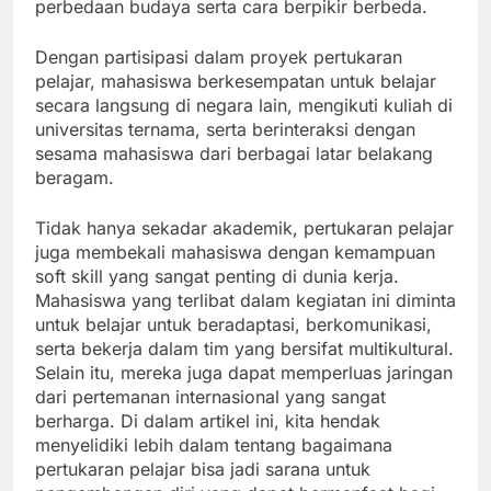
perbedaan budaya serta cara berpikir berbeda.
Dengan partisipasi dalam proyek pertukaran
pelajar, mahasiswa berkesempatan untuk belajar
secara langsung di negara lain, mengikuti kuliah di
universitas ternama, serta berinteraksi dengan
sesama mahasiswa dari berbagai latar belakang
beragam.
Tidak hanya sekadar akademik, pertukaran pelajar
juga membekali mahasiswa dengan kemampuan
soft skill yang sangat penting di dunia kerja.
Mahasiswa yang terlibat dalam kegiatan ini diminta
untuk belajar untuk beradaptasi, berkomunikasi,
serta bekerja dalam tim yang bersifat multikultural.
Selain itu, mereka juga dapat memperluas jaringan
dari pertemanan internasional yang sangat
berharga. Di dalam artikel ini, kita hendak
menyelidiki lebih dalam tentang bagaimana
pertukaran pelajar bisa jadi sarana untuk