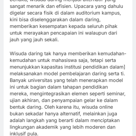
sangat menarik dan efisien. Upacara yang dahulu
digelar secara fisik di dalam auditorium kampus,
kini bisa diselenggarakan dalam daring,
memberikan kesempatan kepada seluruh pihak
untuk merayakan pencapaian ini walaupun dari
jauh yang jauh sekali.
Wisuda daring tak hanya memberikan kemudahan-
kemudahan untuk mahasiswa saja, tetapi serta
menunjukkan kapasitas institusi pendidikan dalam]
melaksanakan model pembelajaran daring serta ti.
Banyak universitas yang telah menerapkan model
ini untuk bagian dalam tahapan pendidikan
mereka, mengintegrasikan elemen seperti seminar,
ujian akhiran, dan penyampaian gelar ke dalam
bentuk daring. Oleh karena itu, wisuda online
bukan sekadar hanya alternatif, melainkan juga
adalah langkah yang berarti dalam menciptakan
lingkungan akademik yang lebih moderen dan
inklusif pula.