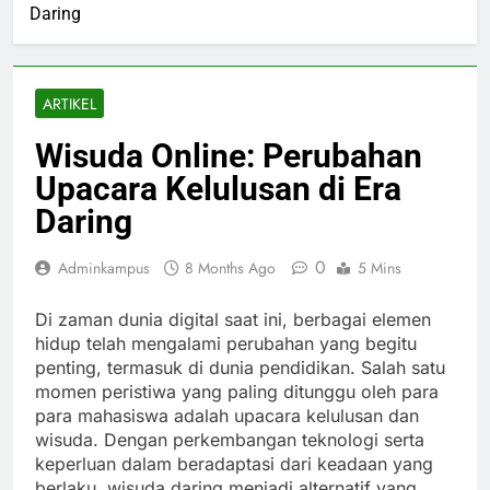
Daring
ARTIKEL
Wisuda Online: Perubahan
Upacara Kelulusan di Era
Daring
0
Adminkampus
8 Months Ago
5 Mins
Di zaman dunia digital saat ini, berbagai elemen
hidup telah mengalami perubahan yang begitu
penting, termasuk di dunia pendidikan. Salah satu
momen peristiwa yang paling ditunggu oleh para
para mahasiswa adalah upacara kelulusan dan
wisuda. Dengan perkembangan teknologi serta
keperluan dalam beradaptasi dari keadaan yang
berlaku, wisuda daring menjadi alternatif yang