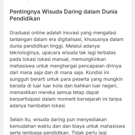
Pentingnya Wisuda Daring dalam Dunia
Pendidikan
Graduasi online adalah inovasi yang mengatasi
tantangan dalam era digitalisasi, khususnya dalam
dunia pendidikan tinggi. Melalui adanya
teknologinya, upacara wisuda tak lagi terbatas
pada lokasi lokasi manual, memungkinkan
mahasiswa untuk menghargai pencapaian dirinya
dari mana saja dan di mana saja. Kondisi ini
sungguh berarti untuk para peserta yang mungkin
berada di luar luar kota dan bahkan luar negeri,
memastikan mereka semua tetap dapat
berpartisipasi dalam moment bersejarah ini tanpa
adanya hambatan lokasi.
Selain itu, wisuda daring pun menyediakan
kemudahan waktu dan dan biaya untuk mahasiswa
serta lembaga pendidikan. Tidak perlu lagi