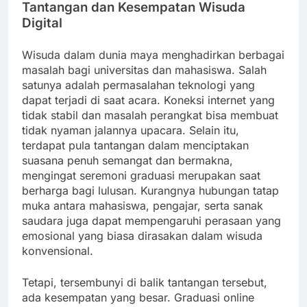
Tantangan dan Kesempatan Wisuda
Digital
Wisuda dalam dunia maya menghadirkan berbagai
masalah bagi universitas dan mahasiswa. Salah
satunya adalah permasalahan teknologi yang
dapat terjadi di saat acara. Koneksi internet yang
tidak stabil dan masalah perangkat bisa membuat
tidak nyaman jalannya upacara. Selain itu,
terdapat pula tantangan dalam menciptakan
suasana penuh semangat dan bermakna,
mengingat seremoni graduasi merupakan saat
berharga bagi lulusan. Kurangnya hubungan tatap
muka antara mahasiswa, pengajar, serta sanak
saudara juga dapat mempengaruhi perasaan yang
emosional yang biasa dirasakan dalam wisuda
konvensional.
Tetapi, tersembunyi di balik tantangan tersebut,
ada kesempatan yang besar. Graduasi online