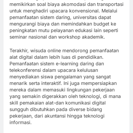
memikirkan soal biaya akomodasi dan transportasi
untuk menghadiri upacara konvensional. Melalui
pemanfaatan sistem daring, universitas dapat
mengurangi biaya dan memindahkan budget ke
peningkatan mutu pelayanan edukasi lain seperti
seminar nasional dan workshop akademik.
Terakhir, wisuda online mendorong pemanfaatan
alat digital dalam lebih luas di pendidikan.
Pemanfaatan sistem e-learning daring dan
telekonferensi dalam upacara kelulusan
menyediakan siswa pengalaman yang sangat
menarik serta interaktif. Ini juga mempersiapkan
mereka dalam memasuki lingkungan pekerjaan
yang semakin digerakkan oleh teknologi, di mana
skill pemakaian alat-dan komunikasi digital
sungguh dibutuhkan pada diverse bidang
pekerjaan, dari akuntansi hingga teknologi
informasi.