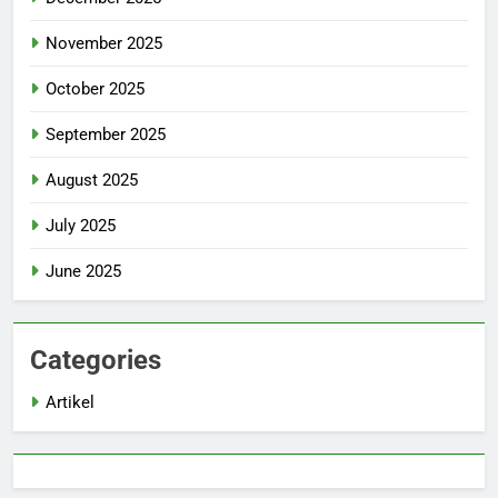
November 2025
October 2025
September 2025
August 2025
July 2025
June 2025
Categories
Artikel