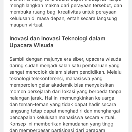
menghilangkan makna dari perayaan tersebut, dan
membuka ruang bagi kreativitas untuk perayaan
kelulusan di masa depan, entah secara langsung
maupun virtual.
Inovasi dan Inovasi Teknologi dalam
Upacara Wisuda
Sambil dengan majunya era siber, upacara wisuda
daring sudah menjadi salah satu pembaruan yang
sangat mencolok dalam sistem pendidikan. Melalui
teknologi telekonferensi, mahasiswa yang
memperoleh gelar akademik bisa menyaksikan
momen bersejarah dari lokasi yang berbeda tanpa
halangan jarak. Hal ini memungkinkan keluarga
dan teman-teman yang tidak dapat hadir secara
langsung tetap dapat menghadiri dan menghargai
pencapaian kelulusan mahasiswa secara virtual.
Konsep ini memberikan kemudahan yang tinggi
dan memperbesar partisipasi dari beragam