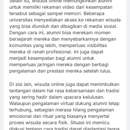
Selain itu, wisuda online memungkinkan alumni
untuk memiliki rekaman video dari kesempatan
tersebut sebagai sampel memori. Beberapa
universitas menyediakan akses ke rekaman wisuda
yang bisa diunduh dan dibagikan di media sosial.
Dengan cara ini, alumni bisa merekam momen
bersejarah mereka dan menyebarkannya dengan
komunitas yang lebih, memperluas visibilitas
mereka di ranah profesional. Ini juga dapat
menjadi kesempatan bagi alumni untuk
memperluas jaringan mereka dengan berbagi
pengalaman dan prestasi mereka setelah lulus.
Di sisi lain, wisuda online juga dapat menimbulkan
tantangan dalam hal rasa kebersamaan dan tradisi
yang sering hadir dalam upacara kelulusan.
Walaupun pengalaman virtual dukung alumni tetap
terhubung, sebagian merasa hilang pengalaman
emosional dan ritual yang biasanya menyertai
proses wisuda secara fisik. Situasi ini memicu
diskusi tentang cara tradisi dapat diadaptasi tanpa