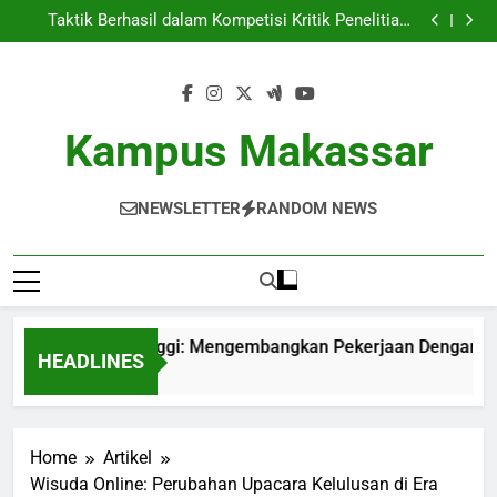
Pelajar Berprestasi Tinggi: Mengembangkan
Skip
Pekerjaan Dengan Kompetisi serta Lomba
Taktik Berhasil dalam Kompetisi Kritik Penelitian:
to
Tips dari Para Menang
Strategi Sukses Berhasil Beasiswa Pendidikan:
Panduan untuk Mahasiswa Baru
Festival Kreatif Kompetisi Kesenian di Area Kampus
content
Pelajar Berprestasi Tinggi: Mengembangkan
Pekerjaan Dengan Kompetisi serta Lomba
Taktik Berhasil dalam Kompetisi Kritik Penelitian:
Tips dari Para Menang
Strategi Sukses Berhasil Beasiswa Pendidikan:
Kampus Makassar
Panduan untuk Mahasiswa Baru
Festival Kreatif Kompetisi Kesenian di Area Kampus
NEWSLETTER
RANDOM NEWS
r Berprestasi Tinggi: Mengembangkan Pekerjaan Dengan Komp
HEADLINES
s Ago
Home
Artikel
Wisuda Online: Perubahan Upacara Kelulusan di Era