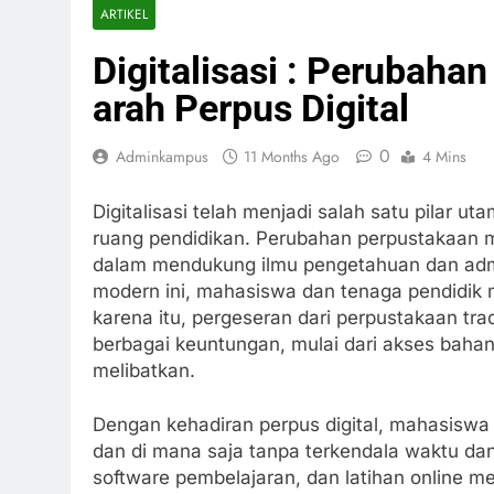
ARTIKEL
Digitalisasi : Perubaha
arah Perpus Digital
0
Adminkampus
11 Months Ago
4 Mins
Digitalisasi telah menjadi salah satu pilar 
ruang pendidikan. Perubahan perpustakaan men
dalam mendukung ilmu pengetahuan dan admi
modern ini, mahasiswa dan tenaga pendidik m
karena itu, pergeseran dari perpustakaan tr
berbagai keuntungan, mulai dari akses bahan 
melibatkan.
Dengan kehadiran perpus digital, mahasiswa
dan di mana saja tanpa terkendala waktu dan t
software pembelajaran, dan latihan online men