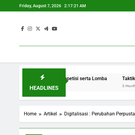
Skip
Friday, August 7, 2026
2:17:22 AM
to
content
erjaan Dengan Kompetisi serta Lomba
Taktik Berhasil d
3 Months Ago
HEADLINES
Home
Artikel
Digitalisasi : Perubahan Perpust