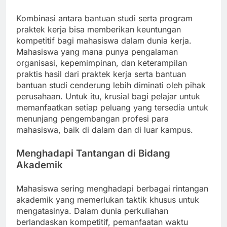
Kombinasi antara bantuan studi serta program
praktek kerja bisa memberikan keuntungan
kompetitif bagi mahasiswa dalam dunia kerja.
Mahasiswa yang mana punya pengalaman
organisasi, kepemimpinan, dan keterampilan
praktis hasil dari praktek kerja serta bantuan
bantuan studi cenderung lebih diminati oleh pihak
perusahaan. Untuk itu, krusial bagi pelajar untuk
memanfaatkan setiap peluang yang tersedia untuk
menunjang pengembangan profesi para
mahasiswa, baik di dalam dan di luar kampus.
Menghadapi Tantangan di Bidang
Akademik
Mahasiswa sering menghadapi berbagai rintangan
akademik yang memerlukan taktik khusus untuk
mengatasinya. Dalam dunia perkuliahan
berlandaskan kompetitif, pemanfaatan waktu