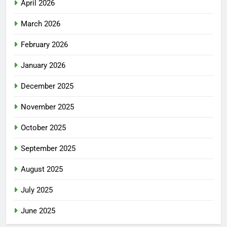
April 2026
March 2026
February 2026
January 2026
December 2025
November 2025
October 2025
September 2025
August 2025
July 2025
June 2025