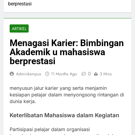
berprestasi
ARTIKEL
Menagasi Karier: Bimbingan
Akademik u mahasiswa
berprestasi
0
Adminkampus
11 Months Ago
3 Mins
menyusun jalur karier yang serta menjamin
kesiapan pelajar dalam menyongsong rintangan di
dunia kerja.
Keterlibatan Mahasiswa dalam Kegiatan
Partisipasi pelajar dalam organisasi